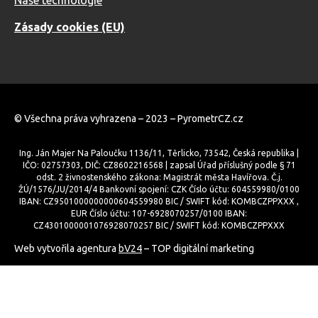
Naše technologie
Zásady cookies (EU)
© Všechna práva vyhrazena – 2023 – PyrometrCZ.cz
Ing. Ján Majer Na Paloučku 1136/11, Těrlicko, 73542, Česká republika |
IČO: 02757303, DIČ: CZ8602216568 | zapsal Úřad příslušný podle § 71
odst. 2 živnostenského zákona: Magistrát města Havířova. Č.j.
ŽÚ/1576/JU/2014/4 Bankovní spojení: CZK Číslo účtu: 604559980/0100
IBAN: CZ9501000000000604559980 BIC / SWIFT kód: KOMBCZPPXXX ,
EUR Číslo účtu: 107-6928070257/0100 IBAN:
CZ4301000001076928070257 BIC / SWIFT kód: KOMBCZPPXXX
Web vytvořila agentura
bV24
– TOP digitální marketing