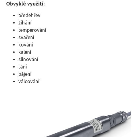
Obvyklé využití:
předehřev
žíhání
temperování
svaření
kování
kalení
slinování
tání
pájení
válcování