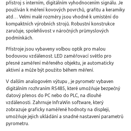
přístroj s interním, digitálním vyhodnocením signálu. Je
používán k měření kovových povrchů, grafitu a keramiky
atd… Velmi malé rozměry jsou vhodné k umístění do
kompaktních výrobních strojů. Robustní konstrukce
zaručuje, spolehlivost v náročných průmyslových
podmínkách.
Přístroje jsou vybaveny volbou optik pro malou
bodouvou vzdálenost. LED zaměřovací světlo pro
přesné zaměření měřeného objektu, je automaticky
aktivní a může být použito během měření.
V dalším analogovém výtupu , je pyrometr vybaven
digitálním rozhraním RS485, které umožňuje bezpečný
datový přenos do PC nebo do PLC, na dlouhé
vzdálenosti. Zahrnuje InfraWin software, který
zobrazuje graficky naměřené hodnoty na displeji,
umožňuje jejich ukládání a snadné nastavení parametrů
pyrometru.