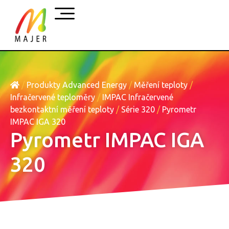
/
Produkty Advanced Energy
/
Měření teploty
/
Infračervené teploměry
/
IMPAC Infračervené
bezkontaktní měření teploty
/
Série 320
/
Pyrometr
IMPAC IGA 320
Pyrometr IMPAC IGA
320