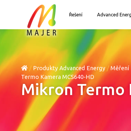
Řešení
Advanced Ener
/
Produkty Advanced Energy
/
Měření 
Termo Kamera MCS640-HD
Mikron Termo