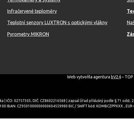
Infračervené teploměry
Te
Teplotní senzory LUXTRON s optickými vlákny
Naš
Pyrometry MIKRON
Zá
Web vytvořila agentura
bV24
– TOP 
ka | IČO: 02757303, DIČ: CZ8602216568 | zapsal Úřad příslušný podle § 71 odst. 
/0100 IBAN: CZ9501000000000604559980 BIC / SWIFT kód: KOMBCZPPXXX , EUR Č