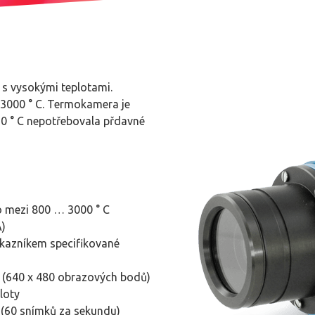
s vysokými teplotami.
 3000 ° C. Termokamera je
50 ° C nepotřebovala přdavné
o mezi 800 … 3000 ° C
A)
zákazníkem specifikované
h (640 x 480 obrazových bodů)
loty
 (60 snímků za sekundu)