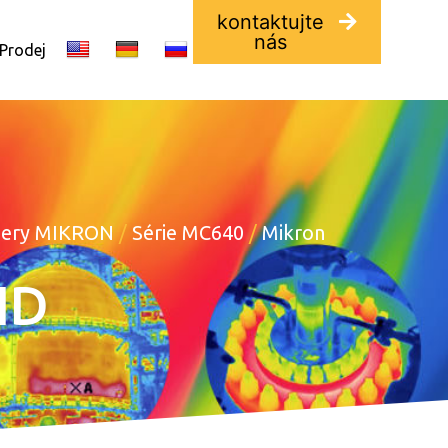
kontaktujte
nás
 Prodej
mery MIKRON
/
Série MC640
/
Mikron
HD