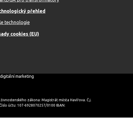
chnologický přehled
e technologie
sady cookies (EU)
digitální marketing
2 živnostenského zákona: Magistrát města Havířova. Č.j.
íslo účtu: 107-6928070257/0100 IBAN: