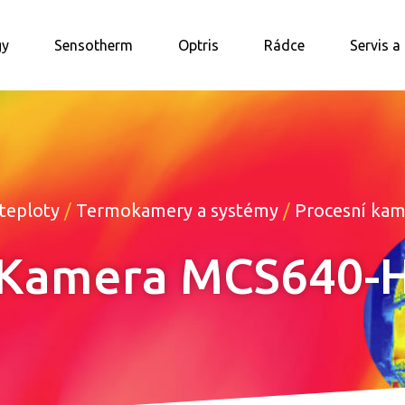
gy
Sensotherm
Optris
Rádce
Servis a
teploty
/
Termokamery a systémy
/
Procesní ka
 Kamera MCS640-