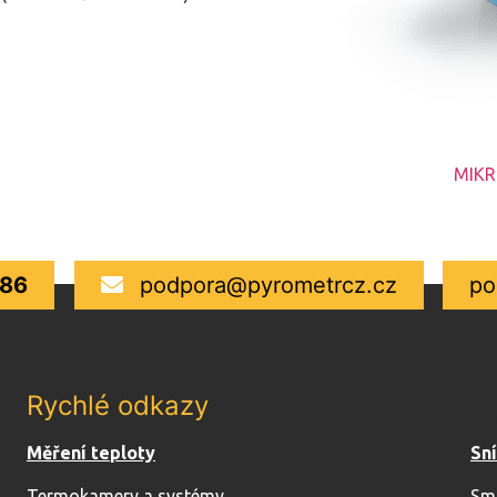
MIKR
986
podpora@pyrometrcz.cz
po
Rychlé odkazy
R
Měření teploty
Sn
Termokamery a systémy
Sm