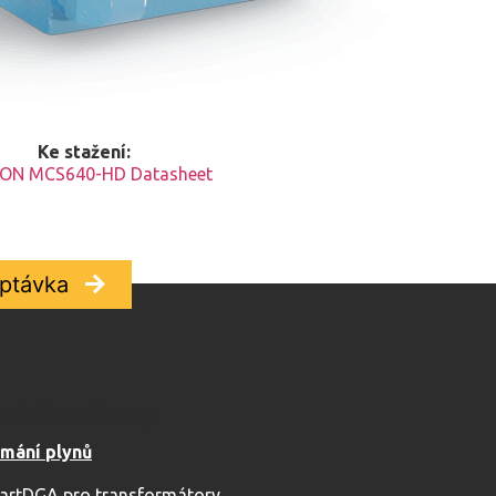
Ke stažení:
ON MCS640-HD Datasheet
ptávka
ychlé odkazy
ímání plynů
artDGA pro transformátory