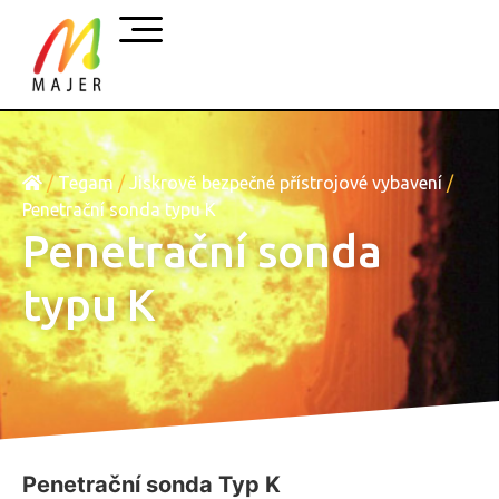
/
Tegam
/
Jiskrově bezpečné přístrojové vybavení
/
Penetrační sonda typu K
Penetrační sonda
typu K
Penetrační sonda Typ K