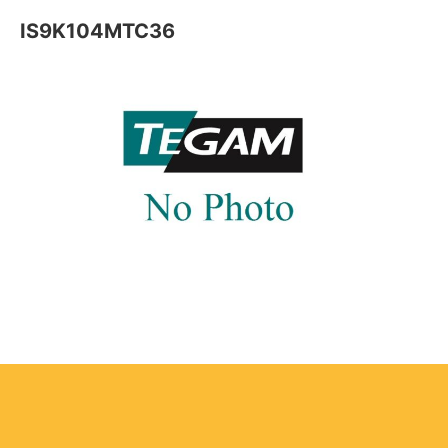
IS9K104MTC36