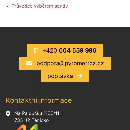
Průvodce výběrem sondy
+420
604 559 986
podpora@pyrometrcz.cz
poptávka
Kontaktní informace
Na Paloučku 1136/11
735 42 Těrlicko