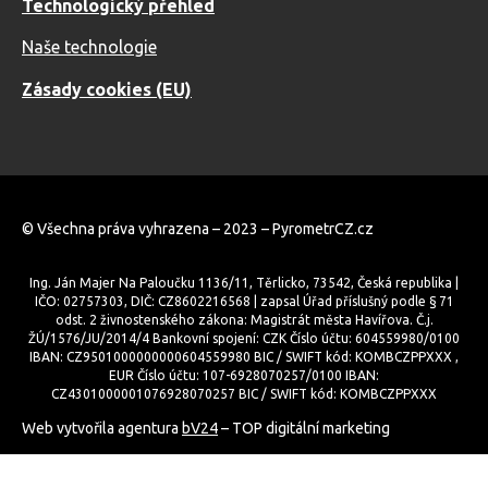
Technologický přehled
Naše technologie
Zásady cookies (EU)
© Všechna práva vyhrazena – 2023 – PyrometrCZ.cz
Ing. Ján Majer Na Paloučku 1136/11, Těrlicko, 73542, Česká republika |
IČO: 02757303, DIČ: CZ8602216568 | zapsal Úřad příslušný podle § 71
odst. 2 živnostenského zákona: Magistrát města Havířova. Č.j.
ŽÚ/1576/JU/2014/4 Bankovní spojení: CZK Číslo účtu: 604559980/0100
IBAN: CZ9501000000000604559980 BIC / SWIFT kód: KOMBCZPPXXX ,
EUR Číslo účtu: 107-6928070257/0100 IBAN:
CZ4301000001076928070257 BIC / SWIFT kód: KOMBCZPPXXX
Web vytvořila agentura
bV24
– TOP digitální marketing