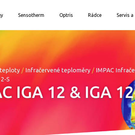
gy
Sensotherm
Optris
Rádce
Servis a
teploty
/
Infračervené teploměry
/
IMPAC Infrače
12-S
C IGA 12 & IGA 12