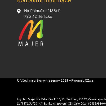
Kontaktní informace
Na Paloučku 1136/11
735 42 Těrlicko
© Všechna práva vyhrazena – 2023 – PyrometrCZ.cz
Ing. Ján Majer Na Paloučku 1136/11, Těrlicko, 73542, Česká republi
ŽÚ/1576/JU/2014/4 Bankovní spojení: CZK Číslo účtu: 604559980