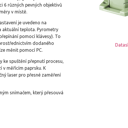
ici 6 různých pevných objektivů
měry v místě.
nastavení je uvedeno na
 aktuální teplota. Pyrometry
řepínání pomocí klávesy). To
 prostřednictvím dodaného
Datas
lze měnit pomocí PC.
 ke spuštění přepnutí procesu,
í v měřícím paprsku. K
čný laser pro přesné zaměření
vaným snímačem, který přesouvá