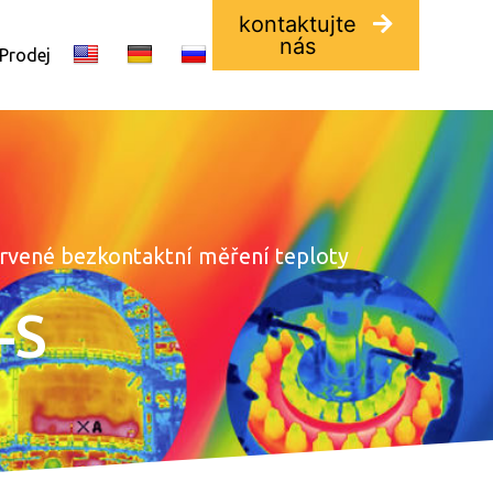
kontaktujte
nás
 Prodej
rvené bezkontaktní měření teploty
/
-S