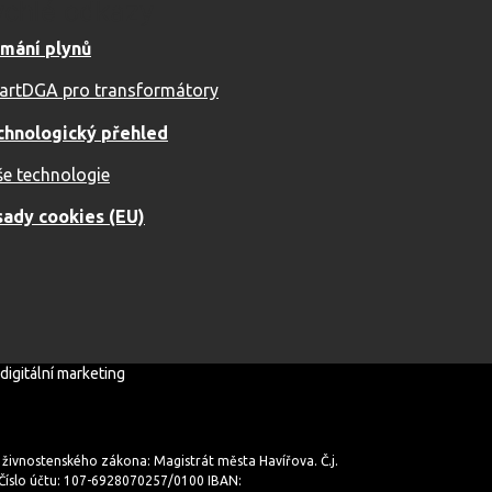
ychlé odkazy
ímání plynů
artDGA pro transformátory
chnologický přehled
e technologie
sady cookies (EU)
digitální marketing
2 živnostenského zákona: Magistrát města Havířova. Č.j.
íslo účtu: 107-6928070257/0100 IBAN: