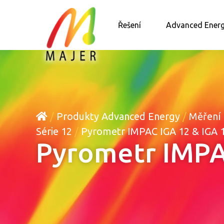
Řešení
Advanced Ener
/
Produkty Advanced Energy
/
Měření 
Série 12
/
Pyrometr IMPAC IGA 12 & IGA 
Pyrometr IMPA