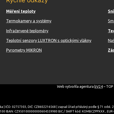
Rychlé odkazy
R
Měření teploty
Sn
Termokamery a systémy
Sm
Infračervené teploměry
Te
Teplotní senzory LUXTRON s optickými vlákny
Naš
Pyrometry MIKRON
Zá
Web vytvořila agentura
bV24
– TOP 
ka | IČO: 02757303, DIČ: CZ8602216568 | zapsal Úřad příslušný podle § 71 odst. 
/0100 IBAN: CZ9501000000000604559980 BIC / SWIFT kód: KOMBCZPPXXX , EUR Č