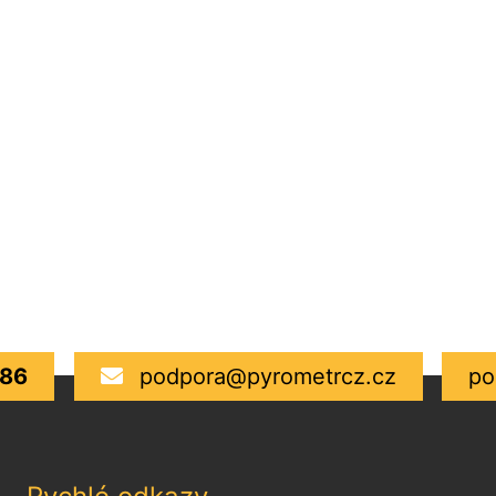
986
podpora@pyrometrcz.cz
po