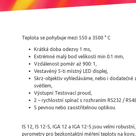
Teplota se pohybuje mezi 550 a 3500 ° C
Krátká doba odezvy 1 ms,
Extrémně malý bod velikosti min 0.1 mm,
Vzdálenost poměr až 900: 1,
Vestavěný 5-ti místný LED displej,
Skrz-objektiv vyhledáváme, nebo i dodatečně
světlem,
Výstupní Testovací proud,
2 – rychlostní spínač s rozhraním RS232 / RS48
S pevnou nebo zaostřitelnou optikou.
IS 12, IS 12-S, IGA 12 a IGA 12-S jsou velmi robustní
pyrometry pro bezkontaktní měření teploty na kovy, 