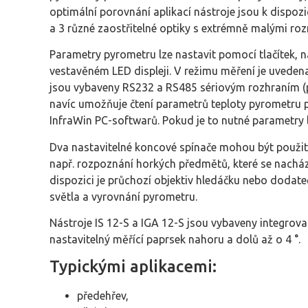
optimální porovnání aplikací nástroje jsou k dispoz
a 3 různé zaostřitelné optiky s extrémně malými roz
Parametry pyrometru lze nastavit pomocí tlačítek, 
vestavěném LED displeji. V režimu měření je uvedena
jsou vybaveny RS232 a RS485 sériovým rozhraním (p
navíc umožňuje čtení parametrů teploty pyrometru
InfraWin PC-softwarů. Pokud je to nutné parametry 
Dva nastavitelné koncové spínače mohou být použity
např. rozpoznání horkých předmětů, které se nacház
dispozici je průchozí objektiv hledáčku nebo dodate
světla a vyrovnání pyrometru.
Nástroje IS 12-S a IGA 12-S jsou vybaveny integro
nastavitelný měřící paprsek nahoru a dolů až o 4 °.
Typickými aplikacemi:
předehřev,