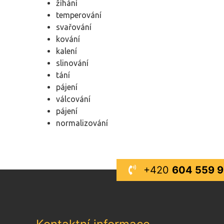
žíhání
temperování
svařování
kování
kalení
slinování
tání
pájení
válcování
pájení
normalizování
+420
604 559 